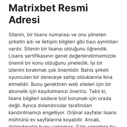
Matrixbet Resmi
Adresi
Sitenin, bir lisans numarası ve onu yöneten
şirketin adı ve iletişim bilgileri gibi bazı ayrıntıları
vardır. Sitenin bir lisansı olduğunu öğrendik.
Lisans sertifikasının genel değerlendirmemizde
önemli bir konu olduğunu yineledik. İyi bir
izlenim bırakmak çok önemlidir. Bahis şirketi
oyuncuları bir dereceye sahip olduklarına ikna
etmelidir. Bunu gerektiren web siteleri için bir
abonelik için kaydolmanızı öneririz. Tabii ki,
lisans bilgileri sadece bizi korumak için orada
değil. Ayrıca dolandırıcılar tarafından
kandırılmamızı engelliyor. Orijinal sayfalar lisans
mührünü ev sayfalarına koyabilir. Ancak,
dolandırıcılar bunu yapamaz. Giriş yaparken bu