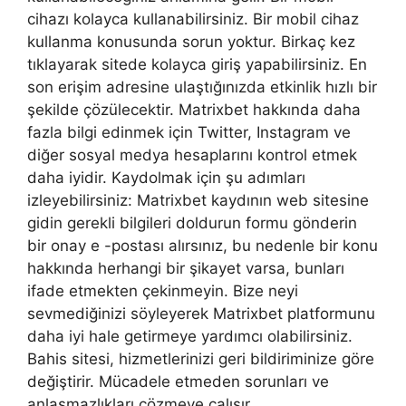
cihazı kolayca kullanabilirsiniz. Bir mobil cihaz
kullanma konusunda sorun yoktur. Birkaç kez
tıklayarak sitede kolayca giriş yapabilirsiniz. En
son erişim adresine ulaştığınızda etkinlik hızlı bir
şekilde çözülecektir. Matrixbet hakkında daha
fazla bilgi edinmek için Twitter, Instagram ve
diğer sosyal medya hesaplarını kontrol etmek
daha iyidir. Kaydolmak için şu adımları
izleyebilirsiniz: Matrixbet kaydının web sitesine
gidin gerekli bilgileri doldurun formu gönderin
bir onay e -postası alırsınız, bu nedenle bir konu
hakkında herhangi bir şikayet varsa, bunları
ifade etmekten çekinmeyin. Bize neyi
sevmediğinizi söyleyerek Matrixbet platformunu
daha iyi hale getirmeye yardımcı olabilirsiniz.
Bahis sitesi, hizmetlerinizi geri bildiriminize göre
değiştirir. Mücadele etmeden sorunları ve
anlaşmazlıkları çözmeye çalışır.