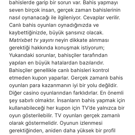
bahislerde garip bir sorun var. Bahis yapmayı
seven birçok insan, gerçek zaman bahislerinin
nasıl oynanacağı ile ilgileniyor. Cevaplar verilir.
Canlı bahis oyunları oynadığınızda ve
kaybettiğinizde, büyük şansınız olacak.
Matrixbet tv yayını
neyin dikkate alınması
gerektiği hakkında konuşmak istiyorum;
Yukarıdaki sorunlar, bahisçiler tarafından
yapılan en büyük hatalardan bazılarıdır.
Bahisçiler genellikle canlı bahisleri kontrol
etmeden kupon yaparlar. Gerçek zamanlı bahis
oyunları para kazanmanın iyi bir yolu değildir.
Diğer casino oyunlarından farklıdırlar. En önemli
şey sabırlı olmaktır. İnsanların bahis yapmak için
kullanabileceği her kupon için TV’de yalnızca bir
oyun gösterilebilir. TV oyunları gerçek zamanlı
olarak göstermelidir. Oyunun izlenmesi
gerektiğinden, aniden daha yüksek bir profil