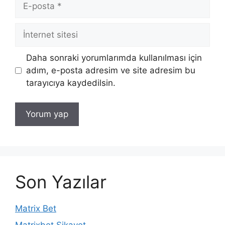
E-
posta
İnternet
sitesi
Daha sonraki yorumlarımda kullanılması için
adım, e-posta adresim ve site adresim bu
tarayıcıya kaydedilsin.
Son Yazılar
Matrix Bet