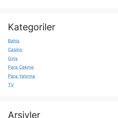
Kategoriler
Bahis
Casino
Giriş
Para Çekme
Para Yatırma
TV
Arşivler