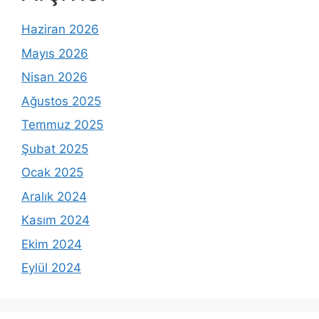
Haziran 2026
Mayıs 2026
Nisan 2026
Ağustos 2025
Temmuz 2025
Şubat 2025
Ocak 2025
Aralık 2024
Kasım 2024
Ekim 2024
Eylül 2024