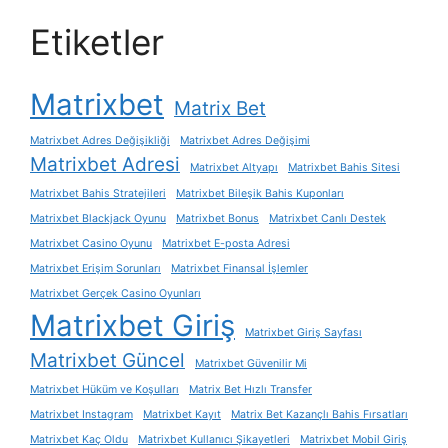
Etiketler
Matrixbet
Matrix Bet
Matrixbet Adres Değişikliği
Matrixbet Adres Değişimi
Matrixbet Adresi
Matrixbet Altyapı
Matrixbet Bahis Sitesi
Matrixbet Bahis Stratejileri
Matrixbet Bileşik Bahis Kuponları
Matrixbet Blackjack Oyunu
Matrixbet Bonus
Matrixbet Canlı Destek
Matrixbet Casino Oyunu
Matrixbet E-posta Adresi
Matrixbet Erişim Sorunları
Matrixbet Finansal İşlemler
Matrixbet Gerçek Casino Oyunları
Matrixbet Giriş
Matrixbet Giriş Sayfası
Matrixbet Güncel
Matrixbet Güvenilir Mi
Matrixbet Hüküm ve Koşulları
Matrix Bet Hızlı Transfer
Matrixbet Instagram
Matrixbet Kayıt
Matrix Bet Kazançlı Bahis Fırsatları
Matrixbet Kaç Oldu
Matrixbet Kullanıcı Şikayetleri
Matrixbet Mobil Giriş