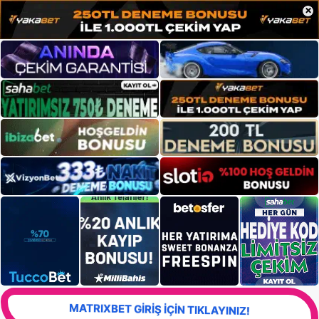
×
MATRIXBET GİRİŞ İÇİN TIKLAYINIZ!