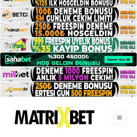
İçeriğe
atla
Menü