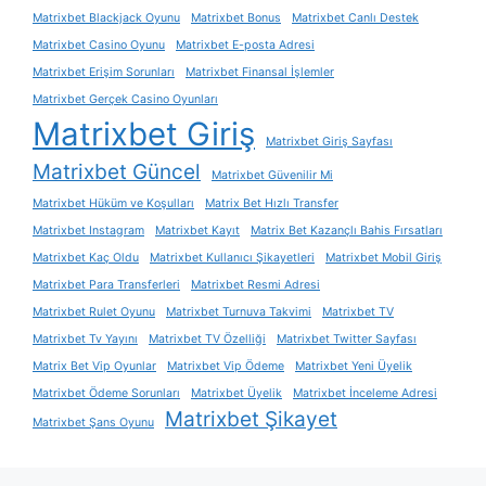
Matrixbet Blackjack Oyunu
Matrixbet Bonus
Matrixbet Canlı Destek
Matrixbet Casino Oyunu
Matrixbet E-posta Adresi
Matrixbet Erişim Sorunları
Matrixbet Finansal İşlemler
Matrixbet Gerçek Casino Oyunları
Matrixbet Giriş
Matrixbet Giriş Sayfası
Matrixbet Güncel
Matrixbet Güvenilir Mi
Matrixbet Hüküm ve Koşulları
Matrix Bet Hızlı Transfer
Matrixbet Instagram
Matrixbet Kayıt
Matrix Bet Kazançlı Bahis Fırsatları
Matrixbet Kaç Oldu
Matrixbet Kullanıcı Şikayetleri
Matrixbet Mobil Giriş
Matrixbet Para Transferleri
Matrixbet Resmi Adresi
Matrixbet Rulet Oyunu
Matrixbet Turnuva Takvimi
Matrixbet TV
Matrixbet Tv Yayını
Matrixbet TV Özelliği
Matrixbet Twitter Sayfası
Matrix Bet Vip Oyunlar
Matrixbet Vip Ödeme
Matrixbet Yeni Üyelik
Matrixbet Ödeme Sorunları
Matrixbet Üyelik
Matrixbet İnceleme Adresi
Matrixbet Şikayet
Matrixbet Şans Oyunu