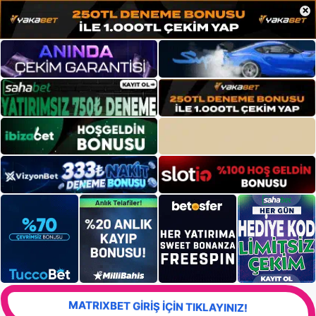
×
MATRIXBET GİRİŞ İÇİN TIKLAYINIZ!