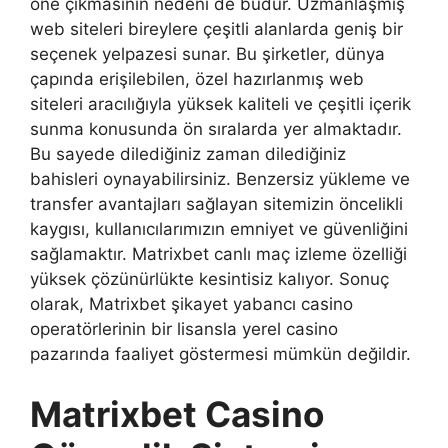
öne çıkmasının nedeni de budur. Uzmanlaşmış
web siteleri bireylere çeşitli alanlarda geniş bir
seçenek yelpazesi sunar. Bu şirketler, dünya
çapında erişilebilen, özel hazırlanmış web
siteleri aracılığıyla yüksek kaliteli ve çeşitli içerik
sunma konusunda ön sıralarda yer almaktadır.
Bu sayede dilediğiniz zaman dilediğiniz
bahisleri oynayabilirsiniz. Benzersiz yükleme ve
transfer avantajları sağlayan sitemizin öncelikli
kaygısı, kullanıcılarımızın emniyet ve güvenliğini
sağlamaktır. Matrixbet canlı maç izleme özelliği
yüksek çözünürlükte kesintisiz kalıyor. Sonuç
olarak, Matrixbet şikayet yabancı casino
operatörlerinin bir lisansla yerel casino
pazarında faaliyet göstermesi mümkün değildir.
Matrixbet Casino