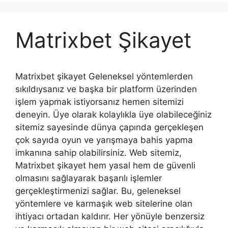
Matrixbet Şikayet
Matrixbet şikayet Geleneksel yöntemlerden
sıkıldıysanız ve başka bir platform üzerinden
işlem yapmak istiyorsanız hemen sitemizi
deneyin. Üye olarak kolaylıkla üye olabileceğiniz
sitemiz sayesinde dünya çapında gerçekleşen
çok sayıda oyun ve yarışmaya bahis yapma
imkanına sahip olabilirsiniz. Web sitemiz,
Matrixbet şikayet hem yasal hem de güvenli
olmasını sağlayarak başarılı işlemler
gerçekleştirmenizi sağlar. Bu, geleneksel
yöntemlere ve karmaşık web sitelerine olan
ihtiyacı ortadan kaldırır. Her yönüyle benzersiz