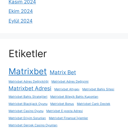
Kasım 2024
Ekim 2024
Eylül 2024
Etiketler
Matrixbet
Matrix Bet
Matrixbet Adres Değişikliği
Matrixbet Adres Değişimi
Matrixbet Adresi
Matrixbet Altyapı
Matrixbet Bahis Sitesi
Matrixbet Bahis Stratejileri
Matrixbet Bileşik Bahis Kuponları
Matrixbet Blackjack Oyunu
Matrixbet Bonus
Matrixbet Canlı Destek
Matrixbet Casino Oyunu
Matrixbet E-posta Adresi
Matrixbet Erişim Sorunları
Matrixbet Finansal İşlemler
Matrixbet Gerçek Casino Oyunları