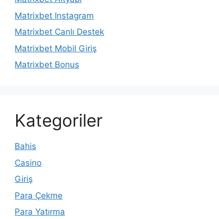
Matrixbet Instagram
Matrixbet Canlı Destek
Matrixbet Mobil Giriş
Matrixbet Bonus
Kategoriler
Bahis
Casino
Giriş
Para Çekme
Para Yatırma