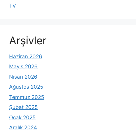
TV
Arşivler
Haziran 2026
Mayıs 2026
Nisan 2026
Ağustos 2025
Temmuz 2025
Şubat 2025
Ocak 2025
Aralık 2024