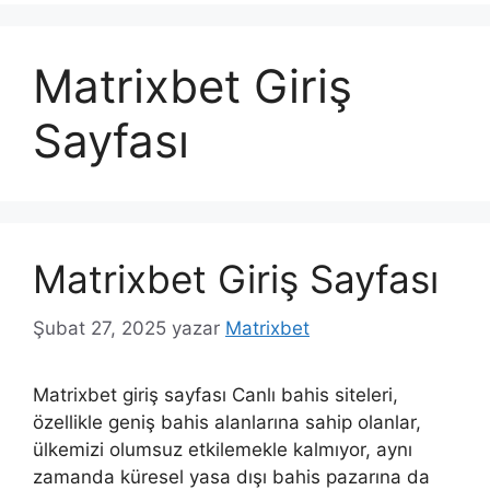
Matrixbet Giriş
Sayfası
Matrixbet Giriş Sayfası
Şubat 27, 2025
yazar
Matrixbet
Matrixbet giriş sayfası Canlı bahis siteleri,
özellikle geniş bahis alanlarına sahip olanlar,
ülkemizi olumsuz etkilemekle kalmıyor, aynı
zamanda küresel yasa dışı bahis pazarına da