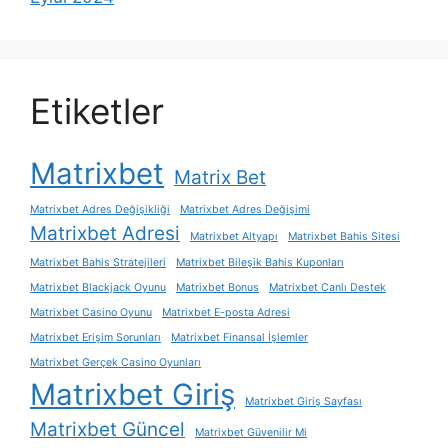
Etiketler
Matrixbet
Matrix Bet
Matrixbet Adres Değişikliği
Matrixbet Adres Değişimi
Matrixbet Adresi
Matrixbet Altyapı
Matrixbet Bahis Sitesi
Matrixbet Bahis Stratejileri
Matrixbet Bileşik Bahis Kuponları
Matrixbet Blackjack Oyunu
Matrixbet Bonus
Matrixbet Canlı Destek
Matrixbet Casino Oyunu
Matrixbet E-posta Adresi
Matrixbet Erişim Sorunları
Matrixbet Finansal İşlemler
Matrixbet Gerçek Casino Oyunları
Matrixbet Giriş
Matrixbet Giriş Sayfası
Matrixbet Güncel
Matrixbet Güvenilir Mi