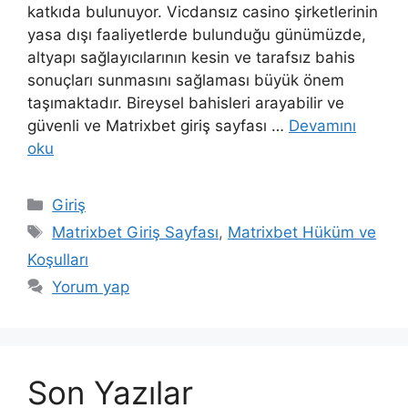
katkıda bulunuyor. Vicdansız casino şirketlerinin
yasa dışı faaliyetlerde bulunduğu günümüzde,
altyapı sağlayıcılarının kesin ve tarafsız bahis
sonuçları sunmasını sağlaması büyük önem
taşımaktadır. Bireysel bahisleri arayabilir ve
güvenli ve Matrixbet giriş sayfası …
Devamını
oku
Kategoriler
Giriş
Etiketler
Matrixbet Giriş Sayfası
,
Matrixbet Hüküm ve
Koşulları
Yorum yap
Son Yazılar