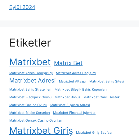
Eylül 2024
Etiketler
Matrixbet
Matrix Bet
Matrixbet Adres Değişikliği
Matrixbet Adres Değişimi
Matrixbet Adresi
Matrixbet Altyapı
Matrixbet Bahis Sitesi
Matrixbet Bahis Stratejileri
Matrixbet Bileşik Bahis Kuponları
Matrixbet Blackjack Oyunu
Matrixbet Bonus
Matrixbet Canlı Destek
Matrixbet Casino Oyunu
Matrixbet E-posta Adresi
Matrixbet Erişim Sorunları
Matrixbet Finansal İşlemler
Matrixbet Gerçek Casino Oyunları
Matrixbet Giriş
Matrixbet Giriş Sayfası