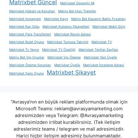
Matrixbet Güncel
Matrixbet Güvenilir Mi
Matrixbet Hüküm ve Koşulları
Matrix Bet Hızlı Transfer
Matrixbet Instagram
Matrixbet Kayıt
Matrix Bet Kazançlı Bahis Fırsatları
Matrixbet Kaç Oldu
Matrixbet Kullanıcı Şikayetleri
Matrixbet Mobil Giriş
Matrixbet Para Transferleri
Matrixbet Resmi Adresi
Matrixbet Rulet Oyunu
Matrixbet Turnuva Takvimi
Matrixbet TV
Matrixbet Tv Yayını
Matrixbet TV Özelliği
Matrixbet Twitter Sayfası
Matrix Bet Vip Oyunlar
Matrixbet Vip Ödeme
Matrixbet Yeni Üyelik
Matrixbet Ödeme Sorunları
Matrixbet Üyelik
Matrixbet İnceleme Adresi
Matrixbet Şikayet
Matrixbet Şans Oyunu
"Avrasya'nın en büyük reklam platformunda olmak için
Microsoft Teams:
reklam@avrasyamarketing.com
adresimizden veya Telegram: @Avrasyamarketing
adresimizden irtibat kurabilirsiniz. (Tek iletişim
adreslerimiz teams / telegram ve mail adresimizdir.
Harici hiçbir iletişim adresimiz bulunmamaktadır.