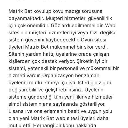
Matrix Bet kovulup kovulmadığı sorusuna
dayanmaktadır. Müşteri hizmetleri güvenilirlik
için çok önemlidir. Göz ardı edilmemelidir. Web
sitesinin müşteri hizmetleri iyi veya hızlı değilse
sistem güvenini kaybedecektir. Oyun sitesi
üyeleri Matrix Bet mükemmel bir skor verdi.
Sitenin yardım hattı, üyelerine orada çalışan
kişilerden çok destek veriyor. Şirketin iyi bir
sistemi, yetenekli bir personeli ve mükemmel bir
hizmeti vardır. Organizasyon her zaman
üyelerini mutlu etmeye çalıştı. İstediğiniz gibi
değiştirebilir ve geliştirebilirsiniz. Üyelerin
sisteme gönderdiği tüm yeni fikir ve hizmetler
şimdi sistemin ana sayfasında gösteriliyor.
Lisanslı ve ona erişmenin basit ve uygun yolu
olan yeni Matrix Bet web sitesi üyeleri daha
mutlu etti. Herhangi bir konu hakkında