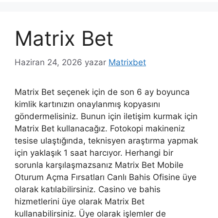
Matrix Bet
Haziran 24, 2026
yazar
Matrixbet
Matrix Bet seçenek için de son 6 ay boyunca
kimlik kartınızın onaylanmış kopyasını
göndermelisiniz. Bunun için iletişim kurmak için
Matrix Bet kullanacağız. Fotokopi makineniz
tesise ulaştığında, teknisyen araştırma yapmak
için yaklaşık 1 saat harcıyor. Herhangi bir
sorunla karşılaşmazsanız Matrix Bet Mobile
Oturum Açma Fırsatları Canlı Bahis Ofisine üye
olarak katılabilirsiniz. Casino ve bahis
hizmetlerini üye olarak Matrix Bet
kullanabilirsiniz. Üye olarak işlemler de