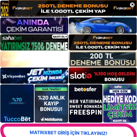
×
MATRIXBET GİRİŞ İÇİN TIKLAYINIZ!