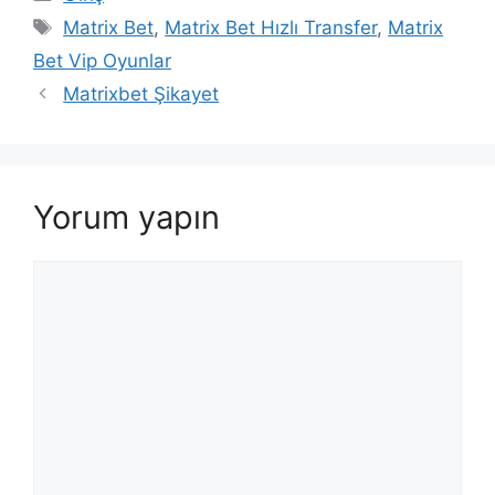
Etiketler
Matrix Bet
,
Matrix Bet Hızlı Transfer
,
Matrix
Bet Vip Oyunlar
Matrixbet Şikayet
Yorum yapın
Yorum