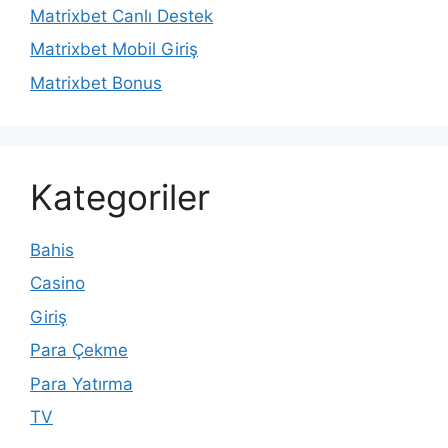
Matrixbet Canlı Destek
Matrixbet Mobil Giriş
Matrixbet Bonus
Kategoriler
Bahis
Casino
Giriş
Para Çekme
Para Yatırma
TV