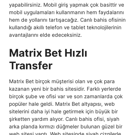
yapabilirsiniz. Mobil giriş yapmak çok basittir ve
mobil uygulamaları kullanmanın hem faydalarını
hem de yollarını tartışacağız. Canlı bahis ofisinin
kullandığı akıllı telefon ve tablet teknolojilerinin
avantajlarını elde edeceksiniz.
Matrix Bet Hızlı
Transfer
Matrix Bet birçok müşterisi olan ve çok para
kazanan yeni bir bahis sitesidir. Farklı yerlerde
birçok şube ve ofisi var ve son zamanlarda çok
popüler hale geldi. Matrix Bet altyapısı, web
sitelerini daha iyi hale getirmek için büyük bir
şirketten yardım alıyor. Canlı bahis ofisi, siyah
arka planda kırmızı düğmeler bulunan güzel bir
web sitesi yaptı. Web sitesinde siyah çizgilerle